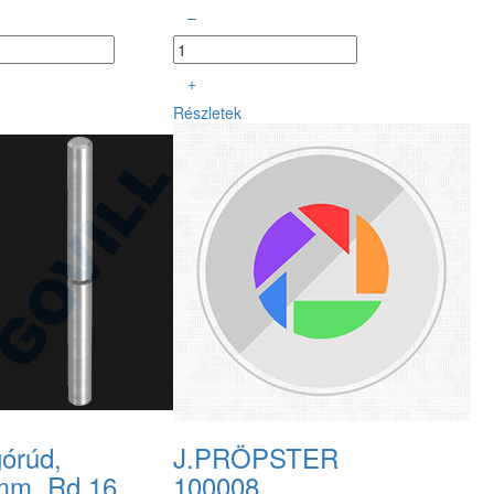
–
+
Részletek
górúd,
J.PRÖPSTER
mm, Rd 16
100008