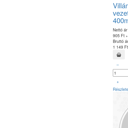
Villá
veze
400
Nettó ár
905 Ft
+
Bruttó á
1 149 Ft
–
+
Részlet