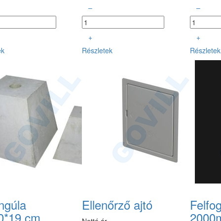
–
–
+
+
ek
Részletek
Részletek
ngúla
Ellenőrző ajtó
Felfo
0*19 cm
2000