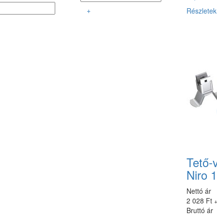
+
Részletek
Tető-
Niro 
Nettó ár
2 028 Ft
Bruttó ár