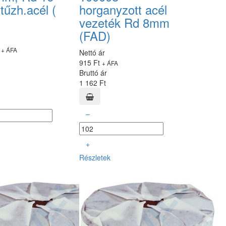
tűzh.acél (
horganyzott acél
vezeték Rd 8mm
(FAD)
t
+ ÁFA
Nettó ár
915 Ft
+ ÁFA
Bruttó ár
1 162 Ft
–
+
Részletek