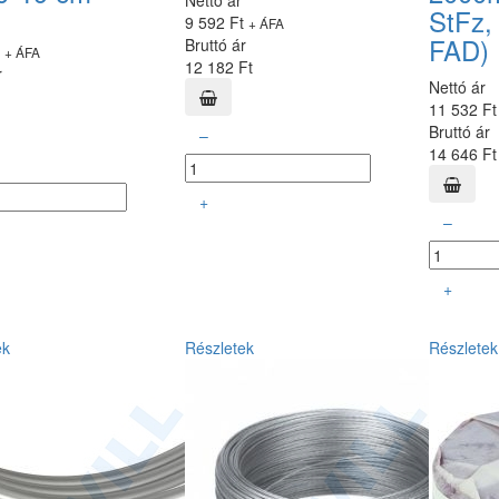
Nettó ár
StFz, 
9 592 Ft
+ ÁFA
FAD)
Bruttó ár
t
+ ÁFA
12 182 Ft
r
Nettó ár
11 532 F
Bruttó ár
–
14 646 Ft
+
–
+
ek
Részletek
Részletek