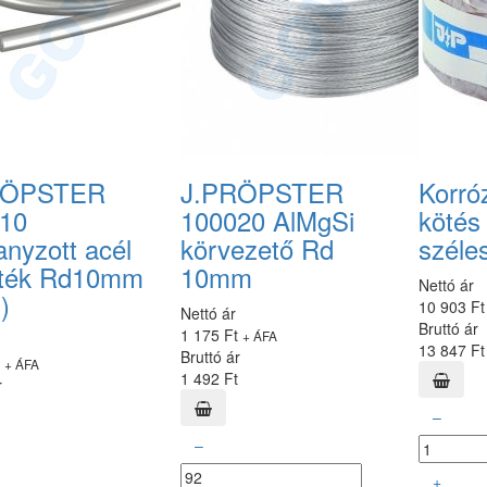
RÖPSTER
J.PRÖPSTER
Korró
10
100020 AlMgSi
köté
anyzott acél
körvezető Rd
széle
ték Rd10mm
10mm
Nettó ár
)
10 903 F
Nettó ár
Bruttó ár
1 175 Ft
+ ÁFA
13 847 Ft
Bruttó ár
t
+ ÁFA
1 492 Ft
r
–
–
+