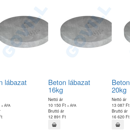
n lábazat
Beton lábazat
Beton
16kg
20kg
Nettó ár
Nettó ár
t
10 150 Ft
13 087 F
+ ÁFA
+ ÁFA
r
Bruttó ár
Bruttó ár
Ft
12 891 Ft
16 620 Ft