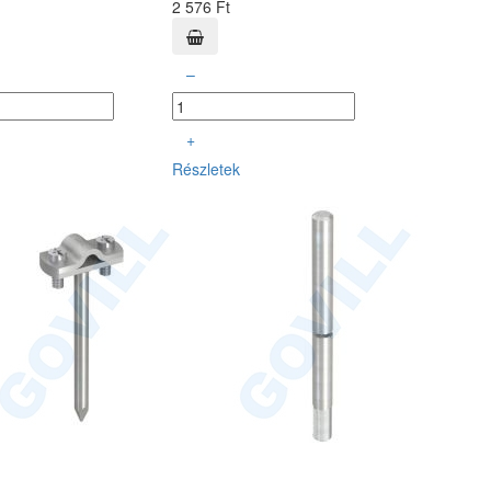
2 576 Ft
–
+
Részletek