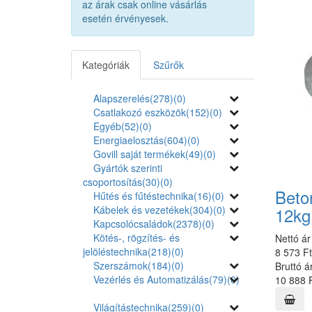
az árak csak online vásárlás
esetén érvényesek.
Kategóriák
Szűrők
Alapszerelés
(278)
(0)
Csatlakozó eszközök
(152)
(0)
Egyéb
(52)
(0)
Energiaelosztás
(604)
(0)
Govill saját termékek
(49)
(0)
Gyártók szerinti
csoportosítás
(30)
(0)
Beto
Hűtés és fűtéstechnika
(16)
(0)
Kábelek és vezetékek
(304)
(0)
12kg
Kapcsolócsaládok
(2378)
(0)
Kötés-, rögzítés- és
Nettó ár
jelöléstechnika
(218)
(0)
8 573 F
Szerszámok
(184)
(0)
Bruttó á
Vezérlés és Automatizálás
(79)
(0)
10 888 
Világítástechnika
(259)
(0)