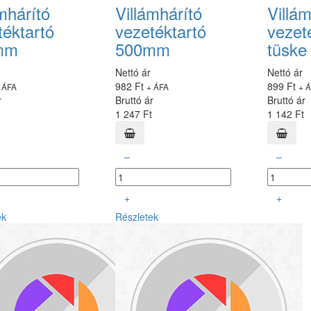
mhárító
Villámhárító
Villám
téktartó
vezetéktartó
vezet
mm
500mm
tüsk
Nettó ár
Nettó ár
982 Ft
899 Ft
 ÁFA
+ ÁFA
+ 
r
Bruttó ár
Bruttó ár
1 247 Ft
1 142 Ft
–
–
+
+
ek
Részletek