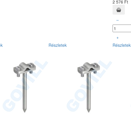
2 576 Ft
–
+
ek
Részletek
Részletek