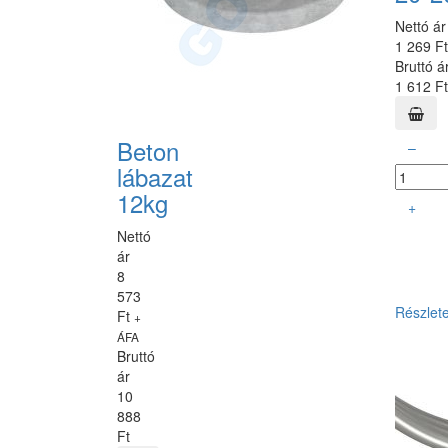
Nettó ár
1 269 F
Bruttó á
1 612 Ft
Beton
–
lábazat
12kg
+
Nettó
ár
8
573
Részlet
Ft
+
ÁFA
Bruttó
ár
10
888
Ft