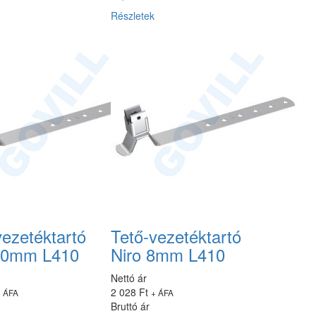
Részletek
vezetéktartó
Tető-vezetéktartó
10mm L410
Niro 8mm L410
Nettó ár
2 028 Ft
+ ÁFA
+ ÁFA
Bruttó ár