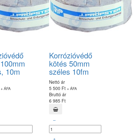
zióvédő
Korrózióvédő
s 100mm
kötés 50mm
s, 10m
széles 10fm
Nettó ár
t
5 500 Ft
+ ÁFA
+ ÁFA
Bruttó ár
6 985 Ft
–
+