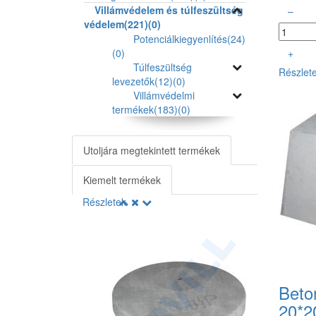
Villámvédelem és túlfeszültség
–
védelem
(221)
(0)
Potenciálkiegyenlítés
(24)
(0)
+
Túlfeszültség
Részlet
levezetők
(12)
(0)
Villámvédelmi
termékek
(183)
(0)
Utoljára megtekintett termékek
Kiemelt termékek
Részletek
Beto
20*2