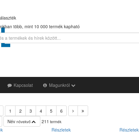
álaszték
nkban több, mint 10 000 termék kapható
Kapcsolat
Magunkról
1
2
3
4
5
6
Név
211
növekvő
termék
ek
Részletek
Részletek