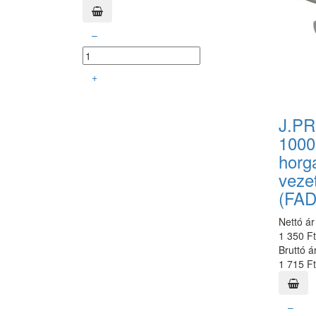
–
+
J.P
1000
horg
veze
(FAD
Nettó ár
1 350 F
Bruttó á
1 715 Ft
–