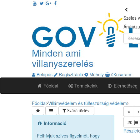
Széles v
Áruházu
Minden ami
villanyszerelés
Belépés
Regisztráció
Műhely
Kosaram
0
(itt
Főoldal
Termékeink
Elérhetőség
vagyunk)
Főoldal
Villámvédelem és túlfeszültség védelem
Szűrő törlése
20
Információ
Részlet
Felhívjuk szíves figyelmét, hogy