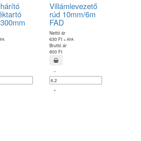
hárító
Villámlevezető
éktartó
rúd 10mm/6m
e 300mm
FAD
Nettó ár
630 Ft
ÁFA
+ ÁFA
Bruttó ár
800 Ft
–
+