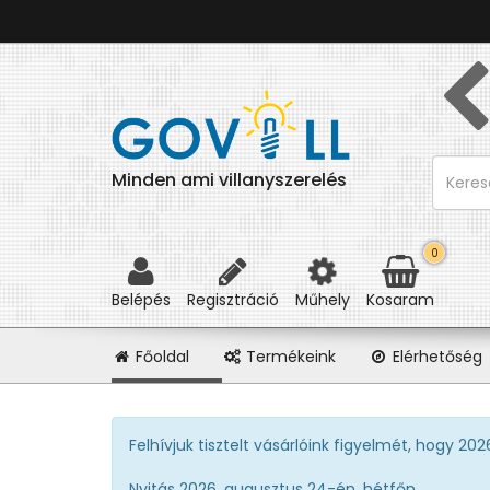
Minden ami villanyszerelés
0
Belépés
Regisztráció
Műhely
Kosaram
(itt
Főoldal
Termékeink
Elérhetőség
vagyunk)
Felhívjuk tisztelt vásárlóink figyelmét, hogy 20
Nyitás 2026. augusztus 24-én, hétfőn.