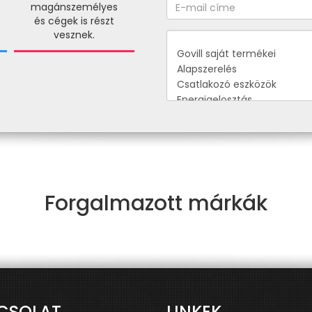
magánszemélyes
és cégek is részt
vesznek.
Forgalmazott márkák
CSOLAT
LINKEK