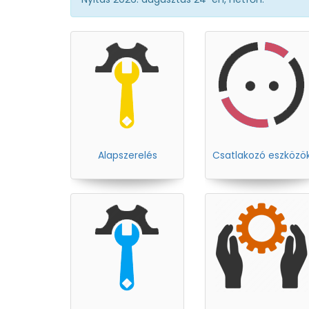
Alapszerelés
Csatlakozó eszközö