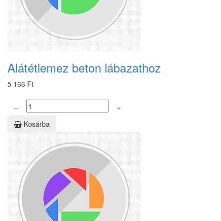
Alátétlemez beton lábazathoz
5 166 Ft
–
+
Kosárba