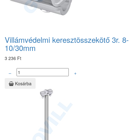
Villámvédelmi keresztösszekötő 3r. 8-
10/30mm
3 236 Ft
–
+
Kosárba