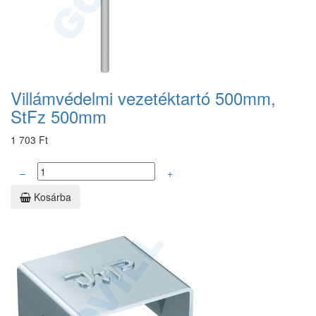
Villámvédelmi vezetéktartó 500mm,
StFz 500mm
1 703 Ft
–
+
Kosárba