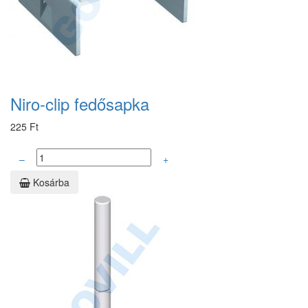
Niro-clip fedősapka
225 Ft
–
+
Kosárba