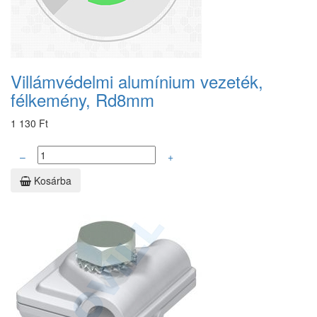
Villámvédelmi alumínium vezeték,
félkemény, Rd8mm
1 130 Ft
–
+
Kosárba