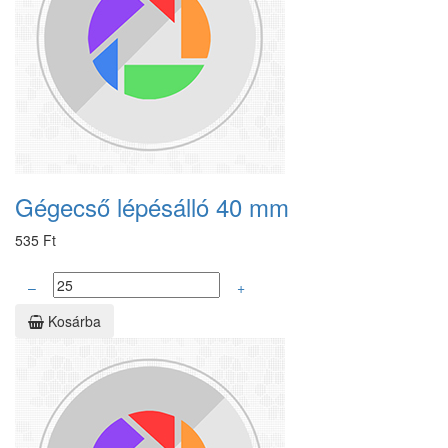
Gégecső lépésálló 40 mm
535 Ft
–
+
Kosárba