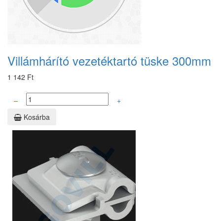
Villámhárító vezetéktartó tüske 300mm
1 142 Ft
–
+
Kosárba