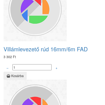
Villámlevezető rúd 16mm/6m FAD
3 302 Ft
–
+
Kosárba