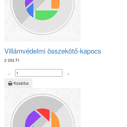
Villámvédelmi összekötő-kapocs
2 292 Ft
–
+
Kosárba