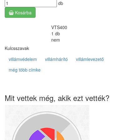
db
Kosárba
Raktáron:
Cikkszám:
VTS400
Kiszerelés:
1 db
Bontható:
nem
Kulcsszavak
villámvédelem
villámhárító
villámlevezető
még több címke
Mit vettek még, akik ezt vették?