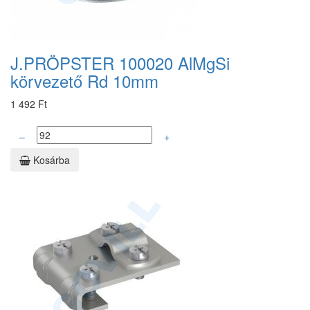
J.PRÖPSTER 100020 AlMgSi
körvezető Rd 10mm
1 492 Ft
–
+
Kosárba