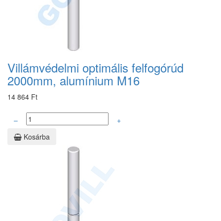
Villámvédelmi optimális felfogórúd
2000mm, alumínium M16
14 864 Ft
–
+
Kosárba