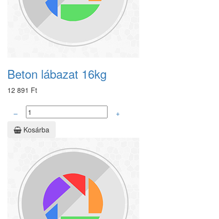
Beton lábazat 16kg
12 891 Ft
–
+
Kosárba