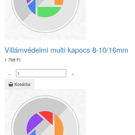
Villámvédelmi multi kapocs 8-10/16mm
1 798 Ft
–
+
Kosárba