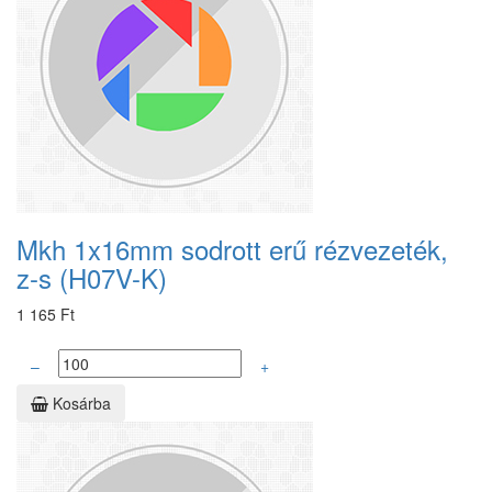
Mkh 1x16mm sodrott erű rézvezeték,
z-s (H07V-K)
1 165 Ft
–
+
Kosárba