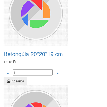
Betongúla 20*20*19 cm
1 612 Ft
–
+
Kosárba