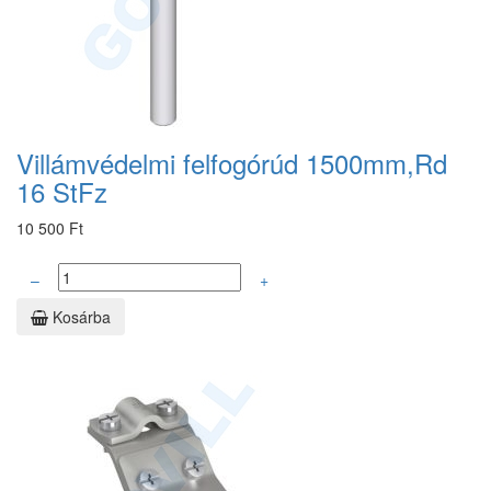
Villámvédelmi felfogórúd 1500mm,Rd
16 StFz
10 500 Ft
–
+
Kosárba