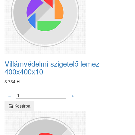
Villámvédelmi szigetelő lemez
400x400x10
3 734 Ft
–
+
Kosárba