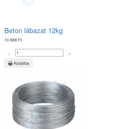
Beton lábazat 12kg
10 888 Ft
–
+
Kosárba