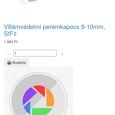
Villámvédelmi peremkapocs 8-10mm,
StFz
1 993 Ft
–
+
Kosárba