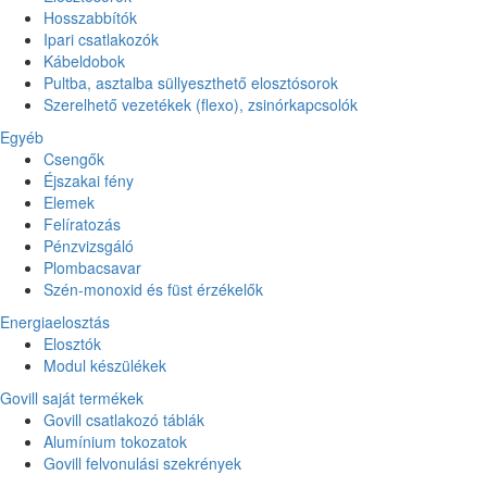
Hosszabbítók
Ipari csatlakozók
Kábeldobok
Pultba, asztalba süllyeszthető elosztósorok
Szerelhető vezetékek (flexo), zsinórkapcsolók
Egyéb
Csengők
Éjszakai fény
Elemek
Felíratozás
Pénzvizsgáló
Plombacsavar
Szén-monoxid és füst érzékelők
Energiaelosztás
Elosztók
Modul készülékek
Govill saját termékek
Govill csatlakozó táblák
Alumínium tokozatok
Govill felvonulási szekrények