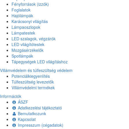
Fényforrások (izzók)
Foglalatok
Hajólámpák
Karácsonyi világítás
Lámpaoszlopok
Lámpatestek
LED szalagok, végzárók
LED világítótestek
Mozgásérzékelők
Spotlámpák
Tápegységek LED világításhoz
Villámvédelem és túlfeszültség védelem
Potenciálkiegyenlítés
Túlfeszültség levezetők
Villámvédelmi termékek
Információk
ÁSZF
Adatkezelési tájékoztató
Bemutatkozunk
Kapcsolat
Impresszum (cégadatok)