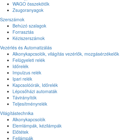
WAGO összekötők
Zsugoranyagok
Szerszámok
Behúzó szalagok
Forrasztás
Kéziszerszámok
Vezérlés és Automatizálás
Alkonykapcsolók, világítás vezérlők, mozgásérzékelők
Felügyeleti relék
Időrelék
Impulzus relék
Ipari relék
Kapcsolóórák, Időrelék
Lépcsőházi automaták
Távirányítók
Teljesítményrelék
Világítástechnika
Alkonykapcsolók
Elemlámpák, kézilámpák
Előtétek
Fejlámpák