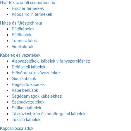
Gyártók szerinti csoportosítás
Fischer termékek
Kopos Kolin termékek
Hűtés és fűtéstechnika
Fűtőkábelek
Fűtőtestek
Termosztátok
Ventilátorok
Kábelek és vezetékek
Alapvezetékek, kábelek villanyszereléshez
Erőátviteli kábelek
Erősáramú jelzővezetékek
Gumikábelek
Hegesztő kábelek
Kábelbehúzók
Segédanyagok kábelekhez
Szabadvezetékek
Szilikon kábelek
Távközlési, kép és adatforgalmi kábelek
Tűzálló kábelek
Kapcsolócsaládok