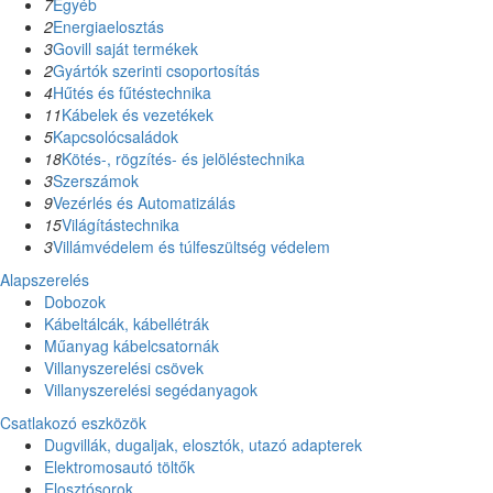
7
Egyéb
2
Energiaelosztás
3
Govill saját termékek
2
Gyártók szerinti csoportosítás
4
Hűtés és fűtéstechnika
11
Kábelek és vezetékek
5
Kapcsolócsaládok
18
Kötés-, rögzítés- és jelöléstechnika
3
Szerszámok
9
Vezérlés és Automatizálás
15
Világítástechnika
3
Villámvédelem és túlfeszültség védelem
Alapszerelés
Dobozok
Kábeltálcák, kábellétrák
Műanyag kábelcsatornák
Villanyszerelési csövek
Villanyszerelési segédanyagok
Csatlakozó eszközök
Dugvillák, dugaljak, elosztók, utazó adapterek
Elektromosautó töltők
Elosztósorok