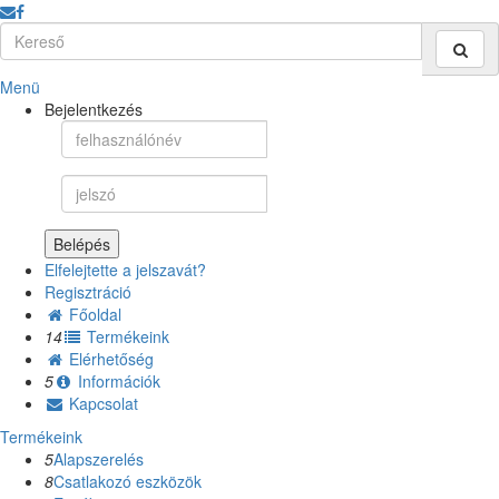
Menü
Bejelentkezés
Belépés
Elfelejtette a jelszavát?
Regisztráció
Főoldal
14
Termékeink
Elérhetőség
5
Információk
Kapcsolat
Termékeink
5
Alapszerelés
8
Csatlakozó eszközök