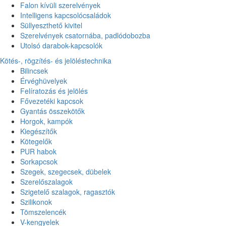
Falon kívüli szerelvények
Intelligens kapcsolócsaládok
Süllyeszthető kivitel
Szerelvények csatornába, padlódobozba
Utolsó darabok-kapcsolók
Kötés-, rögzítés- és jelöléstechnika
Bilincsek
Érvéghüvelyek
Felíratozás és jelölés
Fővezetéki kapcsok
Gyantás összekötők
Horgok, kampók
Kiegészítők
Kötegelők
PUR habok
Sorkapcsok
Szegek, szegecsek, dübelek
Szerelőszalagok
Szigetelő szalagok, ragasztók
Szilikonok
Tömszelencék
V-kengyelek