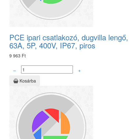
PCE ipari csatlakozó, dugvilla lengő,
63A, 5P, 400V, IP67, piros
9 963 Ft
–
+
Kosárba