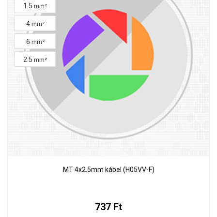
1.5
mm²
4
mm²
6
mm²
2.5
mm²
MT 4x2.5mm kábel (H05VV-F)
737 Ft