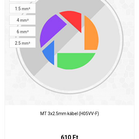
1.5
mm²
4
mm²
6
mm²
2.5
mm²
MT 3x2.5mm kábel (H05VV-F)
610 Ft