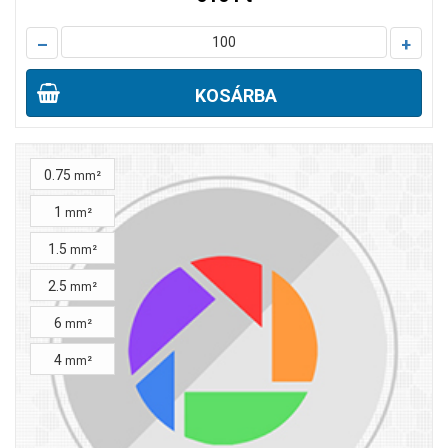
–
+
KOSÁRBA
0.75
mm²
1
mm²
1.5
mm²
2.5
mm²
6
mm²
4
mm²