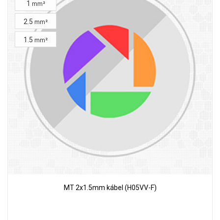
1
mm²
2.5
mm²
1.5
mm²
MT 2x1.5mm kábel (H05VV-F)