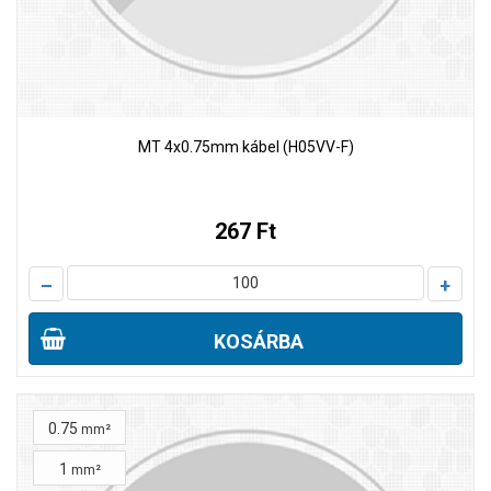
MT 4x0.75mm kábel (H05VV-F)
267 Ft
–
+
KOSÁRBA
0.75
mm²
1
mm²