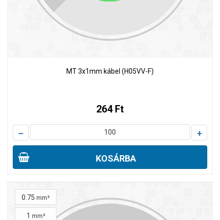
MT 3x1mm kábel (H05VV-F)
264 Ft
–
+
KOSÁRBA
0.75
mm²
1
mm²