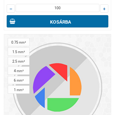
–
+
KOSÁRBA
0.75
mm²
1.5
mm²
2.5
mm²
4
mm²
6
mm²
1
mm²