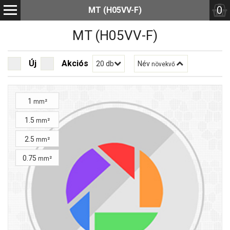
0
MT (H05VV-F)
MT (H05VV-F)
Új
Akciós
20 db
Név
növekvő
1
mm²
1.5
mm²
2.5
mm²
0.75
mm²