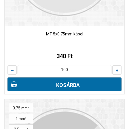
MT 5x0.75mm kábel
340 Ft
–
+
KOSÁRBA
0.75
mm²
1
mm²