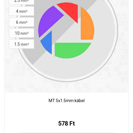
2.5
mm²
4
mm²
6
mm²
10
mm²
1.5
mm²
MT 5x1.5mm kábel
578 Ft