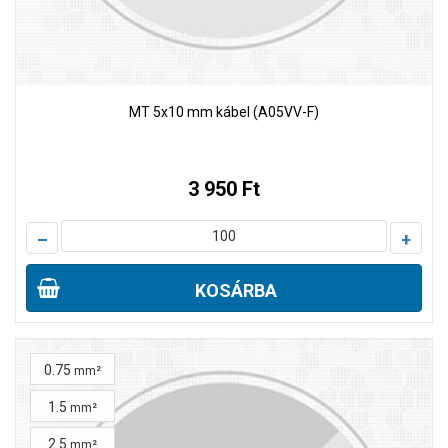
MT 5x10 mm kábel (A05VV-F)
3 950 Ft
–
+
KOSÁRBA
0.75
mm²
1.5
mm²
2.5
mm²