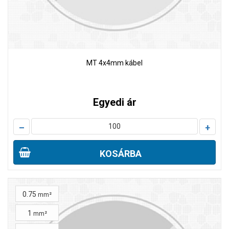
MT 4x4mm kábel
Egyedi ár
–
+
KOSÁRBA
0.75
mm²
1
mm²