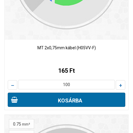
MT 2x0,75mm kábel (H05VV-F)
165 Ft
–
+
KOSÁRBA
0.75
mm²