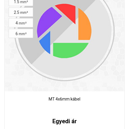
1.5
mm²
2.5
mm²
4
mm²
6
mm²
MT 4x6mm kábel
Egyedi ár