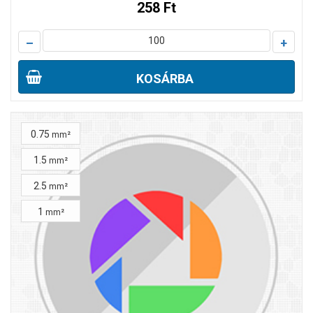
258 Ft
–
+
KOSÁRBA
0.75
mm²
1.5
mm²
2.5
mm²
1
mm²