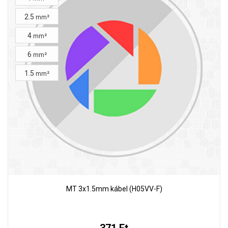
2.5
mm²
4
mm²
6
mm²
1.5
mm²
MT 3x1.5mm kábel (H05VV-F)