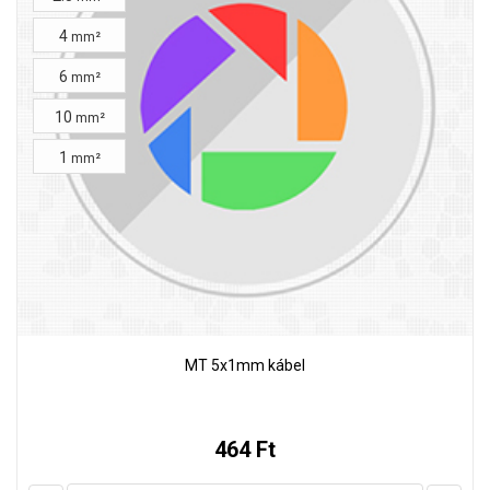
4
mm²
6
mm²
10
mm²
1
mm²
MT 5x1mm kábel
464 Ft