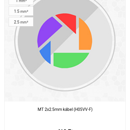
1
mm²
1.5
mm²
2.5
mm²
MT 2x2.5mm kábel (H05VV-F)