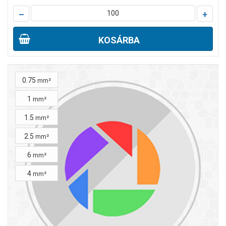
–
+
KOSÁRBA
0.75
mm²
1
mm²
1.5
mm²
2.5
mm²
6
mm²
4
mm²