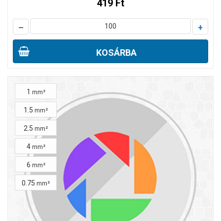
419 Ft
–
+
KOSÁRBA
1
mm²
1.5
mm²
2.5
mm²
4
mm²
6
mm²
0.75
mm²