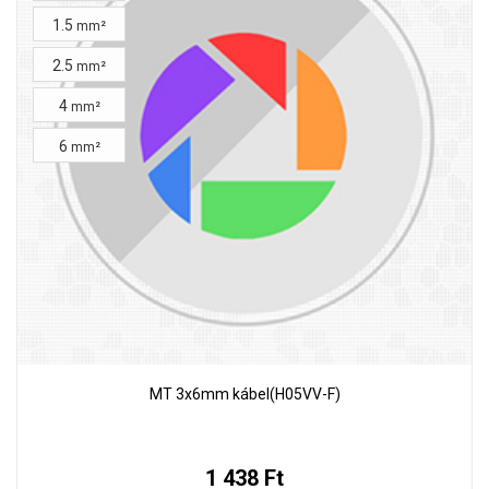
1.5
mm²
2.5
mm²
4
mm²
6
mm²
MT 3x6mm kábel(H05VV-F)
1 438 Ft