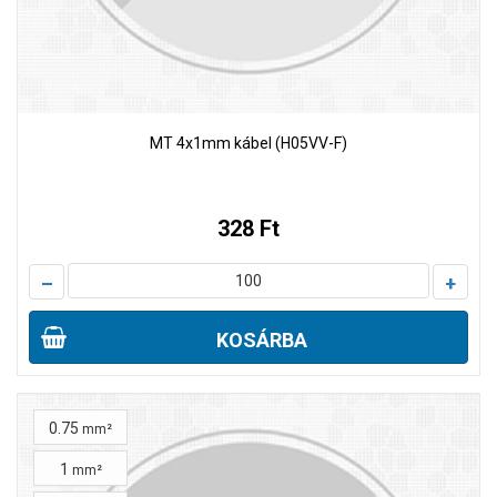
MT 4x1mm kábel (H05VV-F)
328 Ft
–
+
KOSÁRBA
0.75
mm²
1
mm²