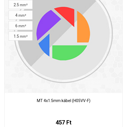
2.5
mm²
4
mm²
6
mm²
1.5
mm²
MT 4x1.5mm kábel (H05VV-F)
457 Ft