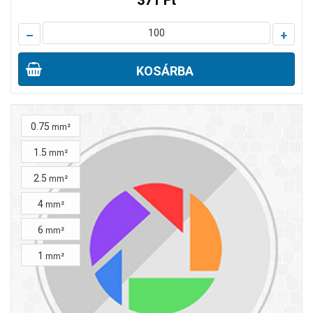
371 Ft
–
+
KOSÁRBA
0.75
mm²
1.5
mm²
2.5
mm²
4
mm²
6
mm²
1
mm²