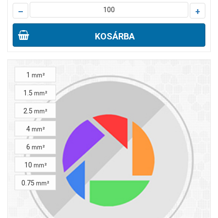
–
+
KOSÁRBA
1
mm²
1.5
mm²
2.5
mm²
4
mm²
6
mm²
10
mm²
0.75
mm²