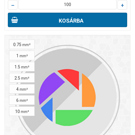
–
+
KOSÁRBA
0.75
mm²
1
mm²
1.5
mm²
2.5
mm²
4
mm²
6
mm²
10
mm²