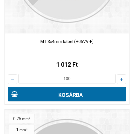
MT 3x4mm kábel (H05VV-F)
1 012 Ft
–
+
KOSÁRBA
0.75
mm²
1
mm²