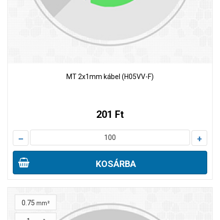
MT 2x1mm kábel (H05VV-F)
201 Ft
–
+
KOSÁRBA
0.75
mm²