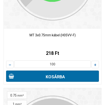
MT 3x0.75mm kábel (H05VV-F)
218 Ft
–
+
KOSÁRBA
0.75
mm²
1
mm²