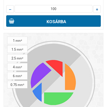
–
+
KOSÁRBA
1
mm²
1.5
mm²
2.5
mm²
4
mm²
6
mm²
0.75
mm²