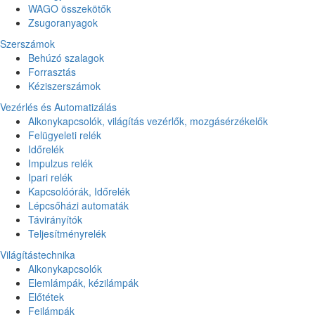
WAGO összekötők
Zsugoranyagok
Szerszámok
Behúzó szalagok
Forrasztás
Kéziszerszámok
Vezérlés és Automatizálás
Alkonykapcsolók, világítás vezérlők, mozgásérzékelők
Felügyeleti relék
Időrelék
Impulzus relék
Ipari relék
Kapcsolóórák, Időrelék
Lépcsőházi automaták
Távirányítók
Teljesítményrelék
Világítástechnika
Alkonykapcsolók
Elemlámpák, kézilámpák
Előtétek
Fejlámpák