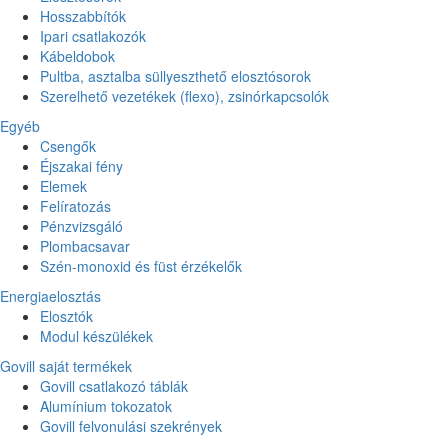
Hosszabbítók
Ipari csatlakozók
Kábeldobok
Pultba, asztalba süllyeszthető elosztósorok
Szerelhető vezetékek (flexo), zsinórkapcsolók
Egyéb
Csengők
Éjszakai fény
Elemek
Felíratozás
Pénzvizsgáló
Plombacsavar
Szén-monoxid és füst érzékelők
Energiaelosztás
Elosztók
Modul készülékek
Govill saját termékek
Govill csatlakozó táblák
Alumínium tokozatok
Govill felvonulási szekrények