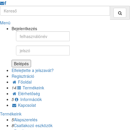
Menü
Bejelentkezés
Belépés
Elfelejtette a jelszavát?
Regisztráció
Főoldal
14
Termékeink
Elérhetőség
5
Információk
Kapcsolat
Termékeink
5
Alapszerelés
8
Csatlakozó eszközök