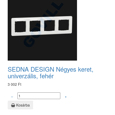
SEDNA DESIGN Négyes keret,
univerzális, fehér
3 002 Ft
–
+
Kosárba