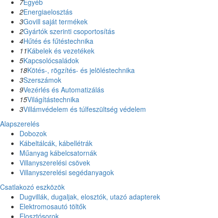
7
Egyéb
2
Energiaelosztás
3
Govill saját termékek
2
Gyártók szerinti csoportosítás
4
Hűtés és fűtéstechnika
11
Kábelek és vezetékek
5
Kapcsolócsaládok
18
Kötés-, rögzítés- és jelöléstechnika
3
Szerszámok
9
Vezérlés és Automatizálás
15
Világítástechnika
3
Villámvédelem és túlfeszültség védelem
Alapszerelés
Dobozok
Kábeltálcák, kábellétrák
Műanyag kábelcsatornák
Villanyszerelési csövek
Villanyszerelési segédanyagok
Csatlakozó eszközök
Dugvillák, dugaljak, elosztók, utazó adapterek
Elektromosautó töltők
Elosztósorok