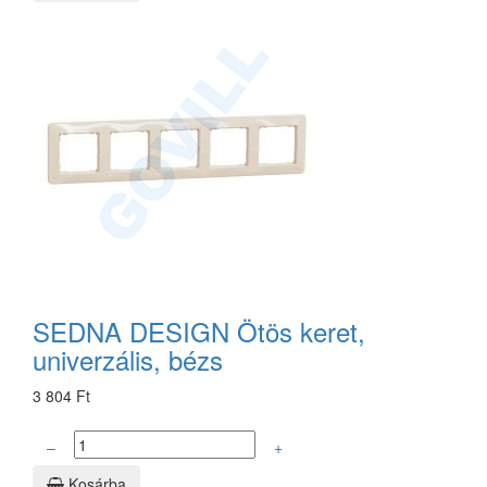
SEDNA DESIGN Ötös keret,
univerzális, bézs
3 804 Ft
–
+
Kosárba