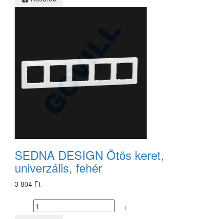
SEDNA DESIGN Ötös keret,
univerzális, fehér
3 804 Ft
–
+