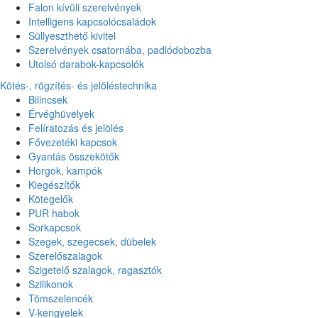
Falon kívüli szerelvények
Intelligens kapcsolócsaládok
Süllyeszthető kivitel
Szerelvények csatornába, padlódobozba
Utolsó darabok-kapcsolók
Kötés-, rögzítés- és jelöléstechnika
Bilincsek
Érvéghüvelyek
Felíratozás és jelölés
Fővezetéki kapcsok
Gyantás összekötők
Horgok, kampók
Kiegészítők
Kötegelők
PUR habok
Sorkapcsok
Szegek, szegecsek, dübelek
Szerelőszalagok
Szigetelő szalagok, ragasztók
Szilikonok
Tömszelencék
V-kengyelek