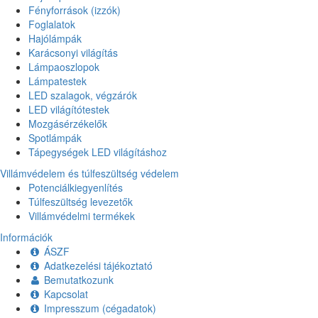
Fényforrások (izzók)
Foglalatok
Hajólámpák
Karácsonyi világítás
Lámpaoszlopok
Lámpatestek
LED szalagok, végzárók
LED világítótestek
Mozgásérzékelők
Spotlámpák
Tápegységek LED világításhoz
Villámvédelem és túlfeszültség védelem
Potenciálkiegyenlítés
Túlfeszültség levezetők
Villámvédelmi termékek
Információk
ÁSZF
Adatkezelési tájékoztató
Bemutatkozunk
Kapcsolat
Impresszum (cégadatok)