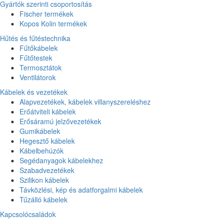
Gyártók szerinti csoportosítás
Fischer termékek
Kopos Kolin termékek
Hűtés és fűtéstechnika
Fűtőkábelek
Fűtőtestek
Termosztátok
Ventilátorok
Kábelek és vezetékek
Alapvezetékek, kábelek villanyszereléshez
Erőátviteli kábelek
Erősáramú jelzővezetékek
Gumikábelek
Hegesztő kábelek
Kábelbehúzók
Segédanyagok kábelekhez
Szabadvezetékek
Szilikon kábelek
Távközlési, kép és adatforgalmi kábelek
Tűzálló kábelek
Kapcsolócsaládok