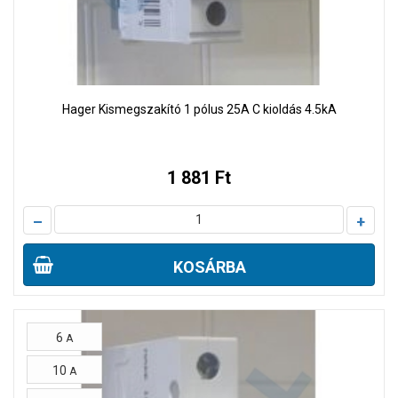
Hager Kismegszakító 1 pólus 25A C kioldás 4.5kA
1 881 Ft
–
+
KOSÁRBA
6
A
10
A