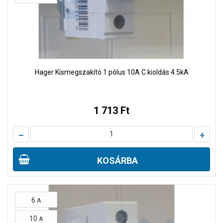
Hager Kismegszakító 1 pólus 10A C kioldás 4.5kA
1 713 Ft
–
+
KOSÁRBA
6
A
10
A