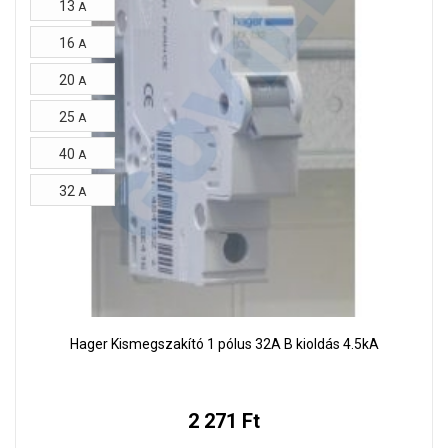
13
A
16
A
20
A
25
A
40
A
32
A
Hager Kismegszakító 1 pólus 32A B kioldás 4.5kA
2 271 Ft