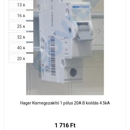
13
A
16
A
25
A
32
A
40
A
20
A
Hager Kismegszakító 1 pólus 20A B kioldás 4.5kA
1 716 Ft