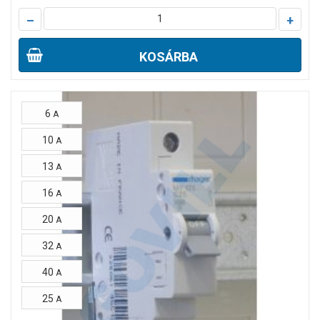
–
+
KOSÁRBA
6
A
10
A
13
A
16
A
20
A
32
A
40
A
25
A