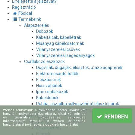
Elfelejtette a jelszavát?
Regisztráció
Főoldal
Termékeink
Alapszerelés
Dobozok
Kábeltálcák, kábellétrák
Műanyag kábelcsatornák
Villanyszerelési csövek
Villanyszerelési segédanyagok
Csatlakozó eszközök
Dugvillák, dugaljak, elosztók, utazó adapterek
Elektromosautó töltők
Elosztósorok
Hosszabbítók
Ipari csatlakozók
Kábeldobok
Pultba, asztalba süllyeszthető elosztósorok
Szerelhető vezetékek (flexo), zsinórkapcsolók
Webes áruházunk a működése során Cookie-kat
használ, melyekben kizárólag az oldal kényelmes
Egyéb
RENDBEN
és zavartalan működéséhez szükséges
információkat tároljuk. A webes áruházunk
Csengők
használatával jóváhagyja a cookie-k használatát.
Éjszakai fény
Elemek