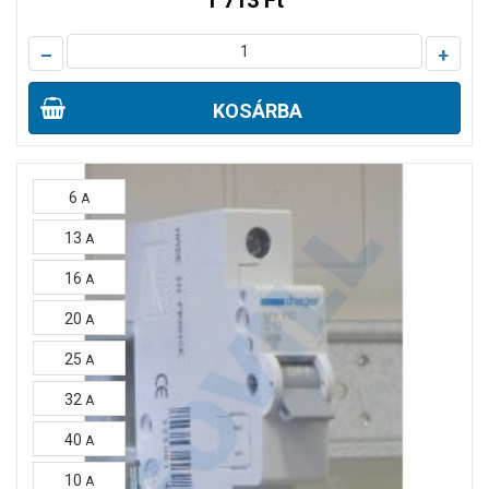
1 713 Ft
–
+
KOSÁRBA
6
A
13
A
16
A
20
A
25
A
32
A
40
A
10
A