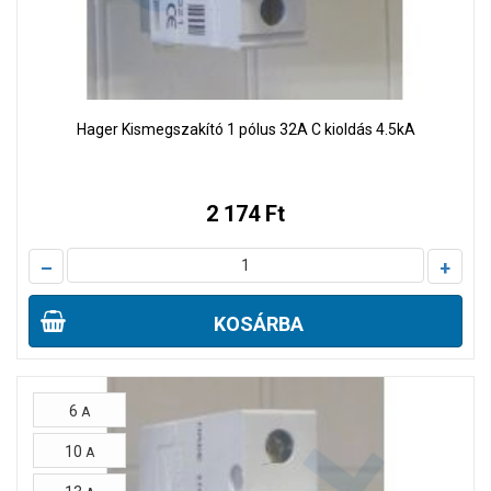
Hager Kismegszakító 1 pólus 32A C kioldás 4.5kA
2 174 Ft
–
+
KOSÁRBA
6
A
10
A