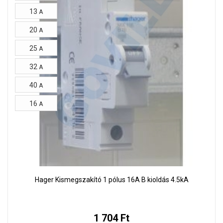
13
A
20
A
25
A
32
A
40
A
16
A
Hager Kismegszakító 1 pólus 16A B kioldás 4.5kA
1 704 Ft