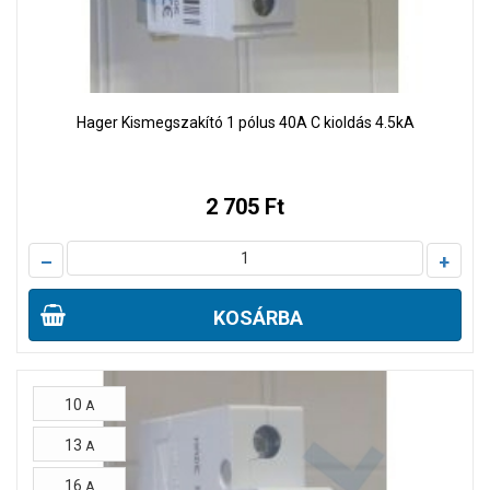
Hager Kismegszakító 1 pólus 40A C kioldás 4.5kA
2 705 Ft
–
+
KOSÁRBA
10
A
13
A
16
A