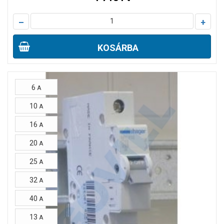
–
+
KOSÁRBA
6
A
10
A
16
A
20
A
25
A
32
A
40
A
13
A