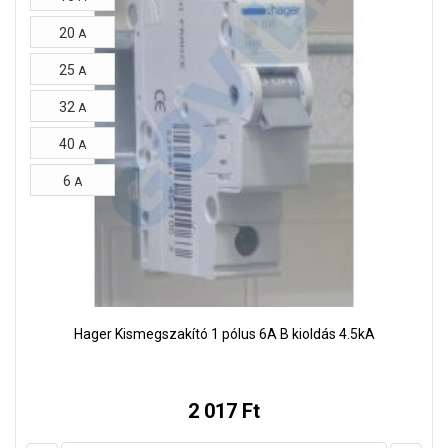
20
A
25
A
32
A
40
A
6
A
Hager Kismegszakító 1 pólus 6A B kioldás 4.5kA
2 017 Ft