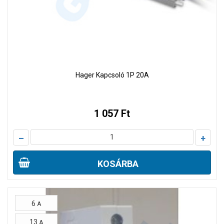
Hager Kapcsoló 1P 20A
1 057 Ft
–
+
KOSÁRBA
6
A
13
A