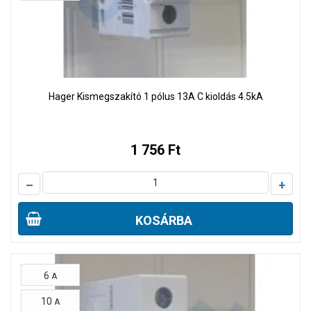
Hager Kismegszakító 1 pólus 13A C kioldás 4.5kA
1 756 Ft
–
+
KOSÁRBA
6
A
10
A