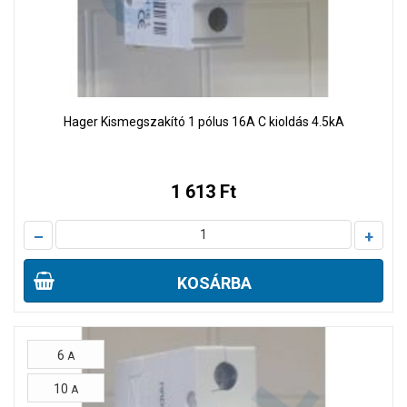
Hager Kismegszakító 1 pólus 16A C kioldás 4.5kA
1 613 Ft
–
+
KOSÁRBA
6
A
10
A