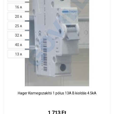
16
A
20
A
25
A
32
A
40
A
13
A
Hager Kismegszakító 1 pólus 13A B kioldás 4.5kA
1 713 Ft