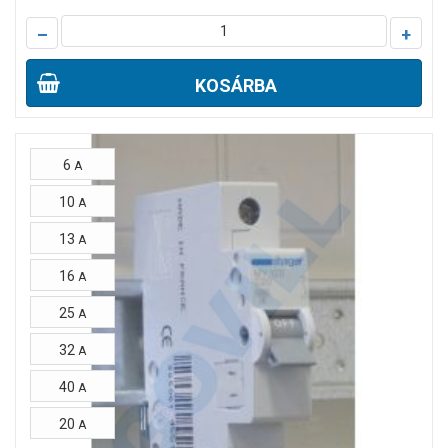
–
+
KOSÁRBA
6
A
10
A
13
A
16
A
25
A
32
A
40
A
20
A