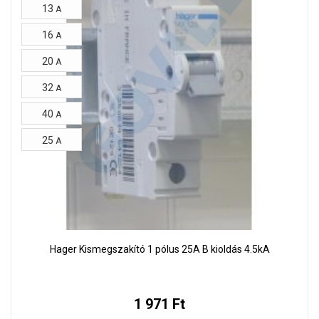
13
A
16
A
20
A
32
A
40
A
25
A
Hager Kismegszakító 1 pólus 25A B kioldás 4.5kA
1 971 Ft