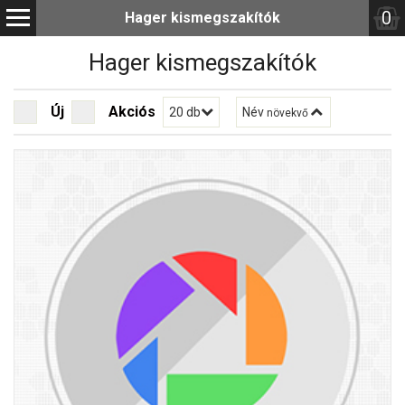
0
Hager kismegszakítók
Hager kismegszakítók
Új
Akciós
20 db
Név
növekvő