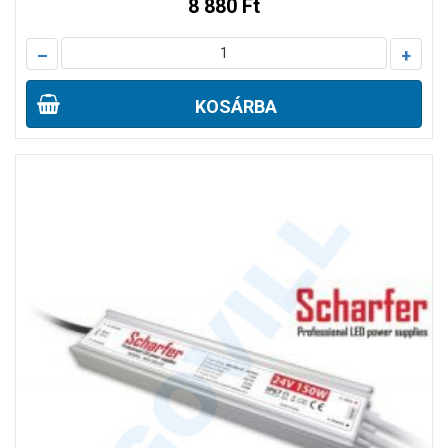
8 880 Ft
–
+
KOSÁRBA