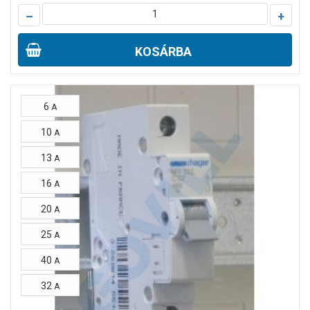
–
+
KOSÁRBA
6
A
10
A
13
A
16
A
20
A
25
A
40
A
32
A