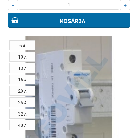
–
+
KOSÁRBA
6
A
10
A
13
A
16
A
20
A
25
A
32
A
40
A