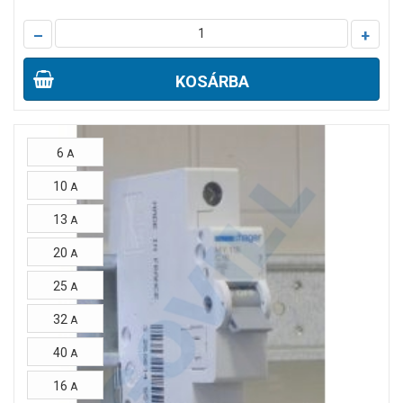
–
+
KOSÁRBA
6
A
10
A
13
A
20
A
25
A
32
A
40
A
16
A