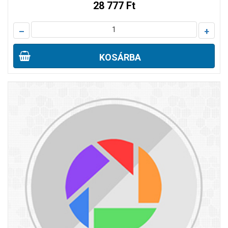
28 777 Ft
–
+
KOSÁRBA