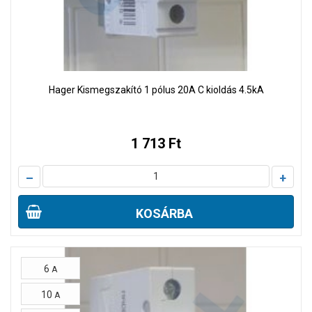
Hager Kismegszakító 1 pólus 20A C kioldás 4.5kA
1 713 Ft
–
+
KOSÁRBA
6
A
10
A