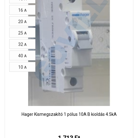
16
A
20
A
25
A
32
A
40
A
10
A
Hager Kismegszakító 1 pólus 10A B kioldás 4.5kA