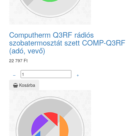
Computherm Q3RF rádiós
szobatermosztát szett COMP-Q3RF
(adó, vevő)
22 797 Ft
–
+
Kosárba