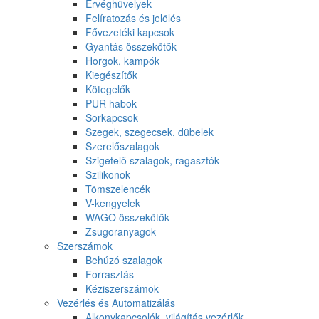
Érvéghüvelyek
Felíratozás és jelölés
Fővezetéki kapcsok
Gyantás összekötők
Horgok, kampók
Kiegészítők
Kötegelők
PUR habok
Sorkapcsok
Szegek, szegecsek, dübelek
Szerelőszalagok
Szigetelő szalagok, ragasztók
Szilikonok
Tömszelencék
V-kengyelek
WAGO összekötők
Zsugoranyagok
Szerszámok
Behúzó szalagok
Forrasztás
Kéziszerszámok
Vezérlés és Automatizálás
Alkonykapcsolók, világítás vezérlők,