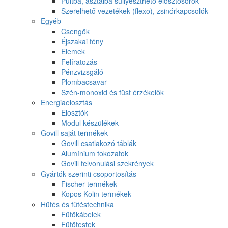
Pultba, asztalba süllyeszthető elosztósorok
Szerelhető vezetékek (flexo), zsinórkapcsolók
Egyéb
Csengők
Éjszakai fény
Elemek
Felíratozás
Pénzvizsgáló
Plombacsavar
Szén-monoxid és füst érzékelők
Energiaelosztás
Elosztók
Modul készülékek
Govill saját termékek
Govill csatlakozó táblák
Alumínium tokozatok
Govill felvonulási szekrények
Gyártók szerinti csoportosítás
Fischer termékek
Kopos Kolin termékek
Hűtés és fűtéstechnika
Fűtőkábelek
Fűtőtestek