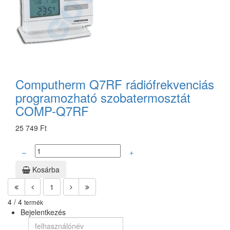
Computherm Q7RF rádiófrekvenciás
programozható szobatermosztát
COMP-Q7RF
25 749 Ft
–
+
Kosárba
1
4 / 4
termék
Bejelentkezés