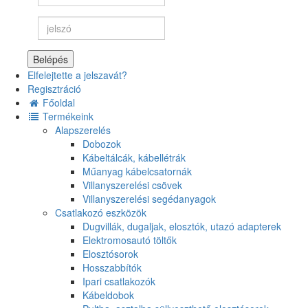
Belépés
Elfelejtette a jelszavát?
Regisztráció
Főoldal
Termékeink
Alapszerelés
Dobozok
Kábeltálcák, kábellétrák
Műanyag kábelcsatornák
Villanyszerelési csövek
Villanyszerelési segédanyagok
Csatlakozó eszközök
Dugvillák, dugaljak, elosztók, utazó adapterek
Elektromosautó töltők
Elosztósorok
Hosszabbítók
Ipari csatlakozók
Kábeldobok