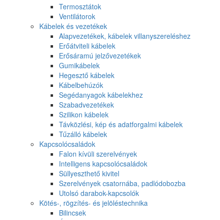
Termosztátok
Ventilátorok
Kábelek és vezetékek
Alapvezetékek, kábelek villanyszereléshez
Erőátviteli kábelek
Erősáramú jelzővezetékek
Gumikábelek
Hegesztő kábelek
Kábelbehúzók
Segédanyagok kábelekhez
Szabadvezetékek
Szilikon kábelek
Távközlési, kép és adatforgalmi kábelek
Tűzálló kábelek
Kapcsolócsaládok
Falon kívüli szerelvények
Intelligens kapcsolócsaládok
Süllyeszthető kivitel
Szerelvények csatornába, padlódobozba
Utolsó darabok-kapcsolók
Kötés-, rögzítés- és jelöléstechnika
Bilincsek