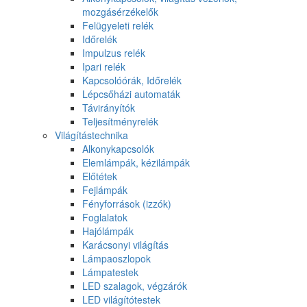
mozgásérzékelők
Felügyeleti relék
Időrelék
Impulzus relék
Ipari relék
Kapcsolóórák, Időrelék
Lépcsőházi automaták
Távirányítók
Teljesítményrelék
Világítástechnika
Alkonykapcsolók
Elemlámpák, kézilámpák
Előtétek
Fejlámpák
Fényforrások (izzók)
Foglalatok
Hajólámpák
Karácsonyi világítás
Lámpaoszlopok
Lámpatestek
LED szalagok, végzárók
LED világítótestek