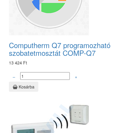
Computherm Q7 programozható
szobatetmosztát COMP-Q7
13 424 Ft
–
+
Kosárba