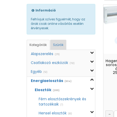
Információ
Felhívjuk szíves figyelmét, hogy az
árak csak online vásárlás esetén
érvényesek.
Kategóriák
Szűrők
Alapszerelés
(278)
Hager 
Csatlakozó eszközök
(152)
soros,
á
Egyéb
2
(52)
Energiaelosztás
(604)
Elosztók
(289)
Fém elosztószekrények és
tartozékaik
(7)
Hensel elosztók
–
(83)