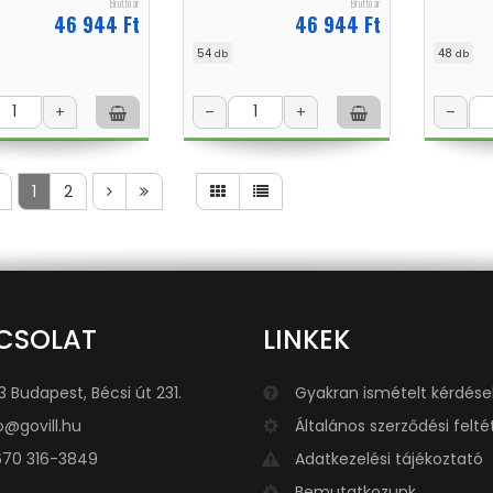
Bruttó ár
Bruttó ár
46 944 Ft
46 944 Ft
54
48
db
db
+
–
+
–
1
2
CSOLAT
LINKEK
3 Budapest, Bécsi út 231.
Gyakran ismételt kérdése
o@govill.hu
Általános szerződési felté
70 316-3849
Adatkezelési tájékoztató
Bemutatkozunk