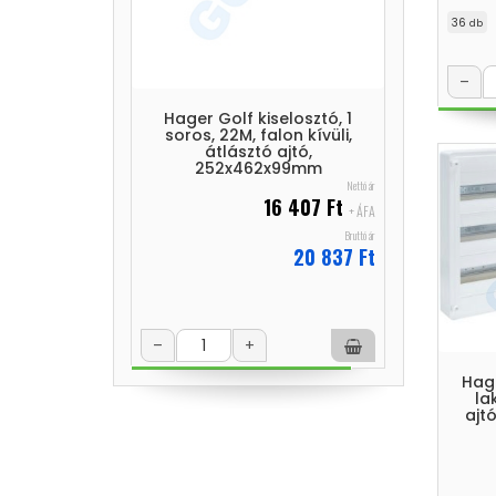
36
db
–
Hager Golf kiselosztó, 1
soros, 22M, falon kívüli,
átlásztó ajtó,
252x462x99mm
Nettó ár
16 407 Ft
+ ÁFA
Bruttó ár
20 837 Ft
–
+
Hag
la
ajtó