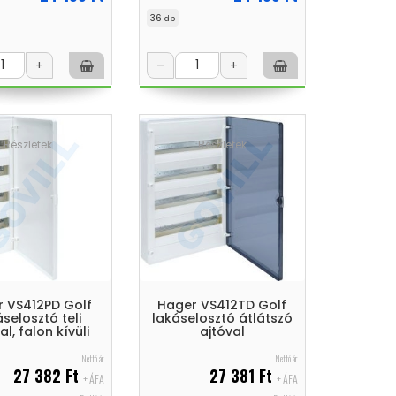
36
db
+
–
+
Részletek
Részletek
 VS412PD Golf
Hager VS412TD Golf
áselosztó teli
lakáselosztó átlátszó
al, falon kívüli
ajtóval
Nettó ár
Nettó ár
27 382 Ft
27 381 Ft
+ ÁFA
+ ÁFA