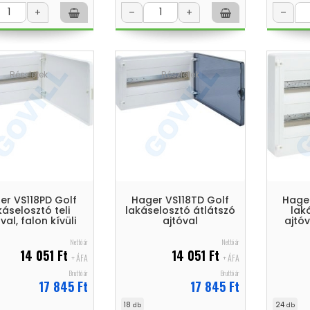
+
–
+
–
Részletek
Részletek
er VS118PD Golf
Hager VS118TD Golf
Hager
káselosztó teli
lakáselosztó átlátszó
lak
val, falon kívüli
ajtóval
ajtóv
Nettó ár
Nettó ár
14 051 Ft
14 051 Ft
+ ÁFA
+ ÁFA
Bruttó ár
Bruttó ár
17 845 Ft
17 845 Ft
18
24
db
db