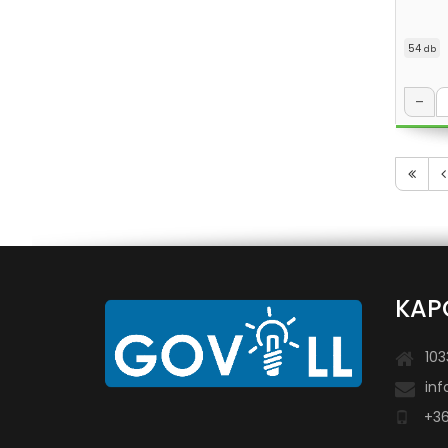
54
db
–
KAP
103
inf
+36