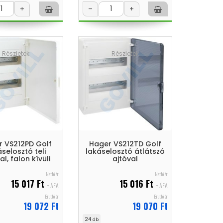
+
–
+
Részletek
Részletek
 VS212PD Golf
Hager VS212TD Golf
áselosztó teli
lakáselosztó átlátszó
al, falon kívüli
ajtóval
Nettó ár
Nettó ár
15 017 Ft
15 016 Ft
+ ÁFA
+ ÁFA
Bruttó ár
Bruttó ár
19 072 Ft
19 070 Ft
24
db