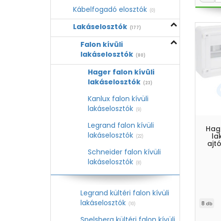
Kábelfogadó elosztók
(0)
Lakáselosztók
(177)
Falon kívüli
lakáselosztók
(80)
Hager falon kívüli
lakáselosztók
(23)
Kanlux falon kívüli
lakáselosztók
(9)
Legrand falon kívüli
Hag
lakáselosztók
la
(22)
ajtó
Schneider falon kívüli
lakáselosztók
(8)
Legrand kültéri falon kívüli
lakáselosztók
8
db
(10)
Spelsberg kültéri falon kívüli