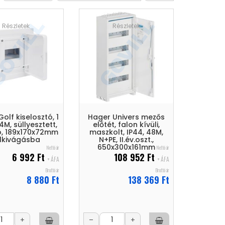
Részletek
Részletek
olf kiselosztó, 1
Hager Univers mezős
4M, süllyesztett,
előtét, falon kívüli,
tó, 189x170x72mm
maszkolt, IP44, 48M,
lkivágásba
N+PE, II.év.oszt.,
650x300x161mm
Nettó ár
Nettó ár
6 992 Ft
108 952 Ft
+ ÁFA
+ ÁFA
Bruttó ár
Bruttó ár
8 880 Ft
138 369 Ft
+
–
+