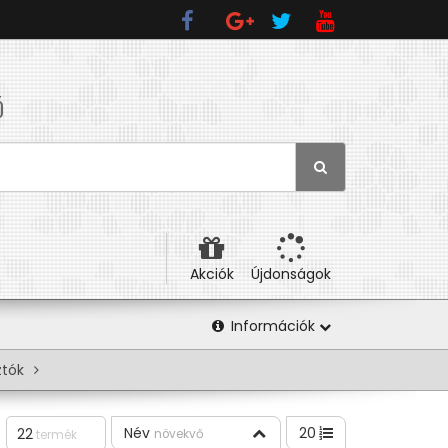
Ó
Akciók
Újdonságok
Információk
ztók
Név
20
22
növekvő
termék