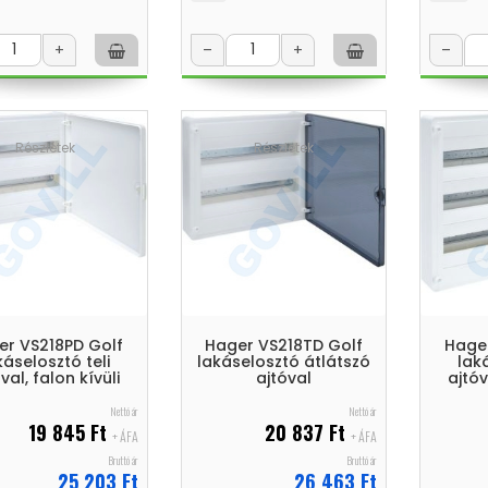
+
–
+
–
Részletek
Részletek
er VS218PD Golf
Hager VS218TD Golf
Hager
káselosztó teli
lakáselosztó átlátszó
lak
val, falon kívüli
ajtóval
ajtóv
Nettó ár
Nettó ár
19 845 Ft
20 837 Ft
+ ÁFA
+ ÁFA
Bruttó ár
Bruttó ár
25 203 Ft
26 463 Ft