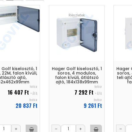
Részletek
Részletek
Golf kiselosztó, 1
Hager Golf kiselosztó, 1
Hager G
 22M, falon kívüli,
soros, 4 modulos,
soros, 
tlásztó ajtó,
falon kívüli, átlátszó
teli aj
52x462x99mm
ajtó, 184x138x99mm
fa
Nettó ár
Nettó ár
16 407 Ft
7 292 Ft
+ ÁFA
+ ÁFA
Bruttó ár
Bruttó ár
20 837 Ft
9 261 Ft
+
–
+
–