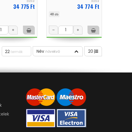
Bruttó ár
Bruttó ár
34 775 Ft
34 774 Ft
48
db
+
–
+
Név
20
22
növekvő
termék
k
telek