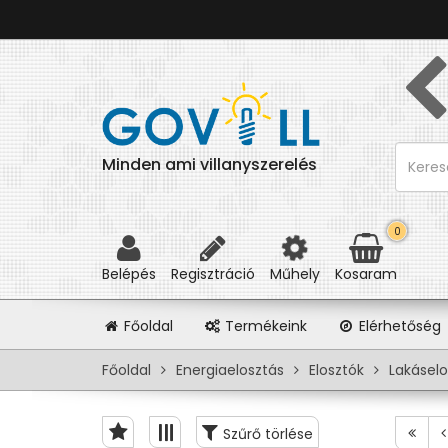
Minden ami villanyszerelés
0
Belépés
Regisztráció
Műhely
Kosaram
(itt
Főoldal
Termékeink
Elérhetőség
vagyunk)
Főoldal
Energiaelosztás
Elosztók
Lakáselo
Szűrő törlése