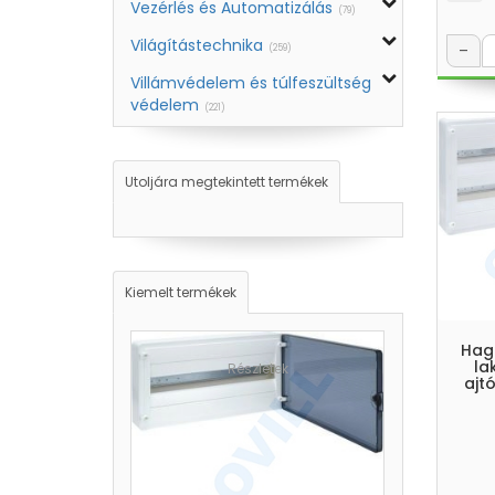
Vezérlés és Automatizálás
(79)
Világítástechnika
–
(259)
Villámvédelem és túlfeszültség
védelem
(221)
Utoljára megtekintett termékek
Kiemelt termékek
Hag
la
Részletek
ajtó