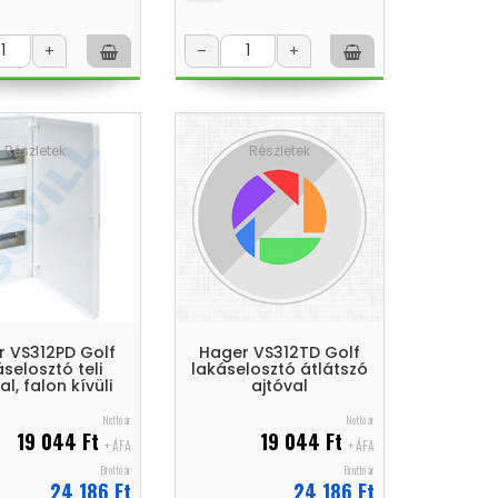
+
–
+
Részletek
Részletek
 VS312PD Golf
Hager VS312TD Golf
áselosztó teli
lakáselosztó átlátszó
al, falon kívüli
ajtóval
Nettó ár
Nettó ár
19 044 Ft
19 044 Ft
+ ÁFA
+ ÁFA
Bruttó ár
Bruttó ár
24 186 Ft
24 186 Ft