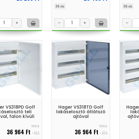
36
36
db
db
+
–
+
–
Részletek
Részletek
er VS318PD Golf
Hager VS318TD Golf
Hager
káselosztó teli
lakáselosztó átlátszó
lak
val, falon kívüli
ajtóval
ajtóv
Nettó ár
Nettó ár
36 964 Ft
36 964 Ft
+ ÁFA
+ ÁFA