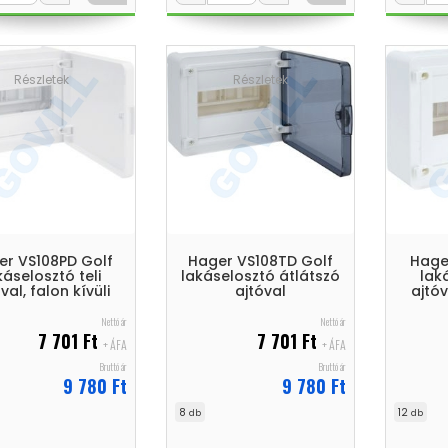
Részletek
Részletek
er VS108PD Golf
Hager VS108TD Golf
Hage
káselosztó teli
lakáselosztó átlátszó
lak
val, falon kívüli
ajtóval
ajtóv
Nettó ár
Nettó ár
7 701 Ft
7 701 Ft
+ ÁFA
+ ÁFA
Bruttó ár
Bruttó ár
9 780 Ft
9 780 Ft
8
12
db
db