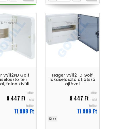
Részletek
Részletek
r VS112PD Golf
Hager VS112TD Golf
áselosztó teli
lakáselosztó átlátszó
al, falon kívüli
ajtóval
Nettó ár
Nettó ár
9 447 Ft
9 447 Ft
+ ÁFA
+ ÁFA
Bruttó ár
Bruttó ár
11 998 Ft
11 998 Ft
12
db