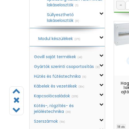
lakáselosztók
–
(5)
Süllyeszthető
lakáselosztók
(81)
Modul készülékek
(275)
Govill saját termékek
(49)
Gyártók szerinti csoportosítás
(30)
Hűtés és fűtéstechnika
(16)
Hag
Kábelek és vezetékek
la
(304)
ajtó
Kapcsolócsaládok
(2378)
Kötés-, rögzítés- és
jelöléstechnika
(218)
Szerszámok
(184)
18
db