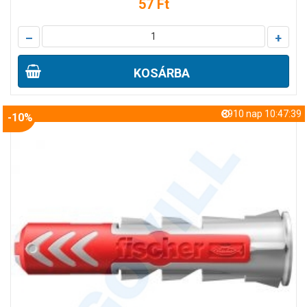
57 Ft
–
+
KOSÁRBA
8910 nap 10:47:38
-10%