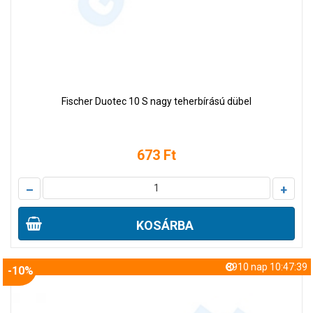
Fischer Duotec 10 S nagy teherbírású dübel
673 Ft
–
+
KOSÁRBA
8910 nap 10:47:38
-10%