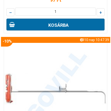
97 Ft
–
+
KOSÁRBA
8910 nap 10:47:38
-10%