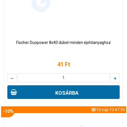
Fischer Duopower 8x40 dübel minden építőanyaghoz
41 Ft
–
+
KOSÁRBA
8910 nap 10:47:38
-10%