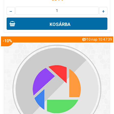
–
+
KOSÁRBA
8910 nap 10:47:38
-10%