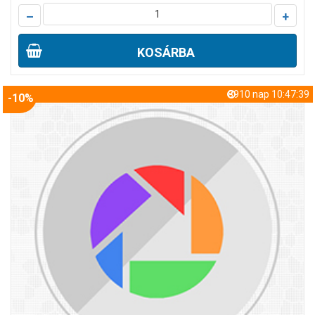
–
+
KOSÁRBA
8910 nap 10:47:38
-10%