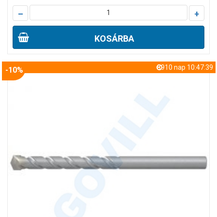
–
+
KOSÁRBA
8910 nap 10:47:38
-10%