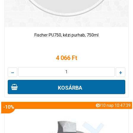
Fischer PU750, kézi purhab, 750ml
4 066 Ft
–
+
KOSÁRBA
8910 nap 10:47:38
-10%