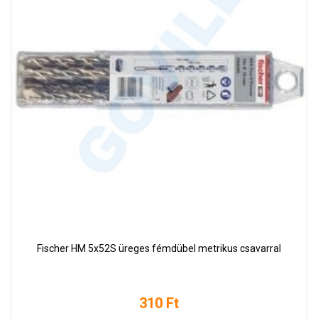
Fischer HM 5x52S üreges fémdübel metrikus csavarral
310 Ft