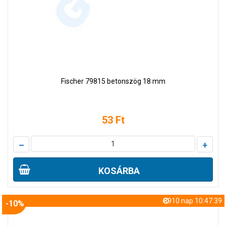
Fischer 79815 betonszög 18 mm
53 Ft
–
+
KOSÁRBA
8910 nap 10:47:38
-10%