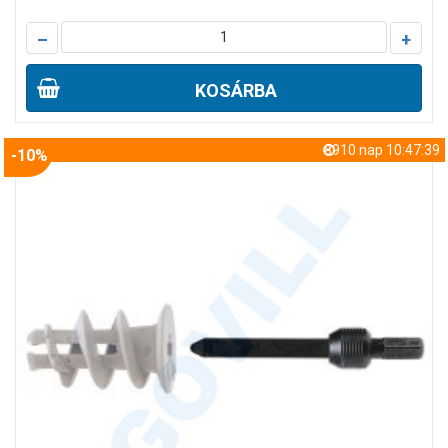
–
+
KOSÁRBA
8910 nap 10:47:38
-10%