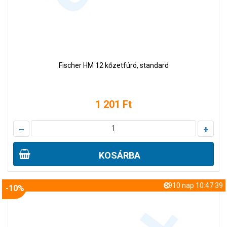
Fischer HM 12 kőzetfúró, standard
1 201 Ft
–
+
KOSÁRBA
8910 nap 10:47:38
-10%