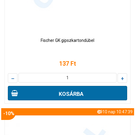
Fischer GK gipszkartondübel
137 Ft
–
+
KOSÁRBA
8910 nap 10:47:38
-10%