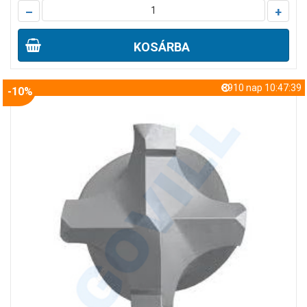
–
+
KOSÁRBA
8910 nap 10:47:38
-10%