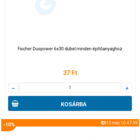
Fischer Duopower 6x30 dübel minden építőanyaghoz
37 Ft
–
+
KOSÁRBA
8910 nap 10:47:38
-10%