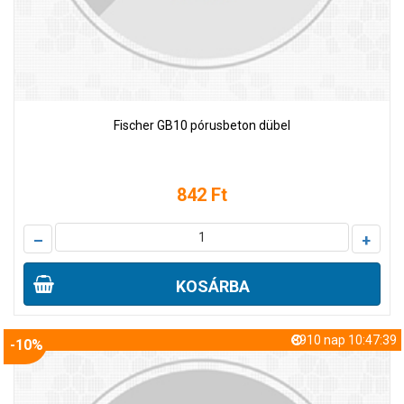
Fischer GB10 pórusbeton dübel
842 Ft
–
+
KOSÁRBA
8910 nap 10:47:38
-10%