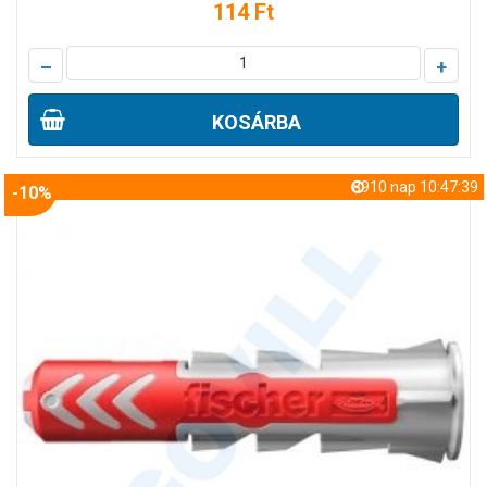
114 Ft
–
+
KOSÁRBA
8910 nap 10:47:38
-10%