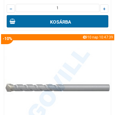
–
+
KOSÁRBA
8910 nap 10:47:38
-10%