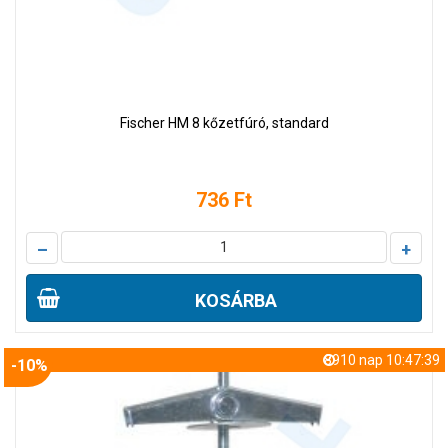
Fischer HM 8 kőzetfúró, standard
736 Ft
–
+
KOSÁRBA
8910 nap 10:47:38
-10%