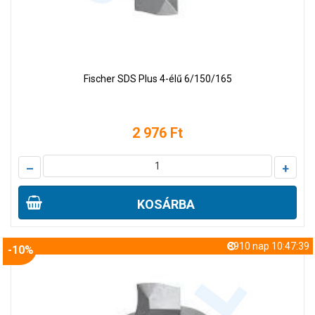
Fischer SDS Plus 4-élű 6/150/165
2 976 Ft
–
+
KOSÁRBA
8910 nap 10:47:38
-10%