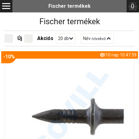
0
Fischer termékek
Fischer termékek
Új
Akciós
20 db
Név
növekvő
8910 nap 10:47:38
-10%